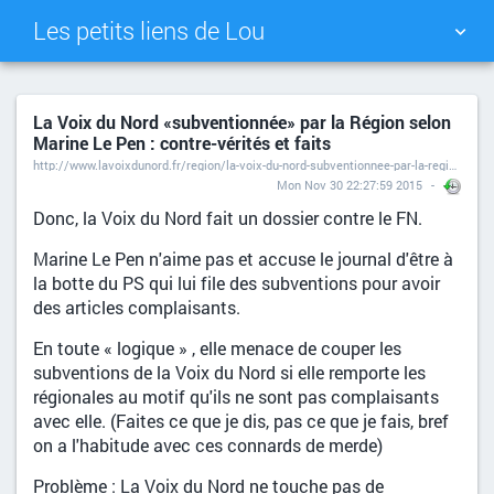
Les petits liens de Lou
TAG CLOUD
PICTURE WALL
La Voix du Nord «subventionnée» par la Région selon
Marine Le Pen : contre-vérités et faits
DAILY
SEARCH
http://www.lavoixdunord.fr/region/la-voix-du-nord-subventionnee-par-la-region-selon-ia0b0n3191708#utm_medium=redaction
Mon Nov 30 22:27:59 2015
Donc, la Voix du Nord fait un dossier contre le FN.
Marine Le Pen n'aime pas et accuse le journal d'être à
la botte du PS qui lui file des subventions pour avoir
des articles complaisants.
En toute « logique » , elle menace de couper les
subventions de la Voix du Nord si elle remporte les
régionales au motif qu'ils ne sont pas complaisants
avec elle. (Faites ce que je dis, pas ce que je fais, bref
on a l'habitude avec ces connards de merde)
Problème : La Voix du Nord ne touche pas de